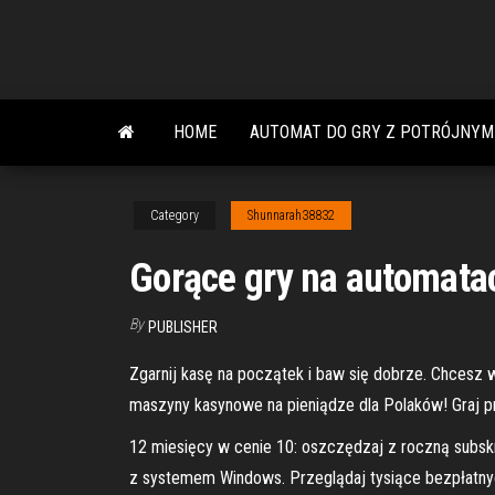
Skip
to
the
content
HOME
AUTOMAT DO GRY Z POTRÓJNYM
Category
Shunnarah38832
Gorące gry na automat
By
PUBLISHER
Zgarnij kasę na początek i baw się dobrze. Chcesz wi
maszyny kasynowe na pieniądze dla Polaków! Graj p
12 miesięcy w cenie 10: oszczędzaj z roczną subsk
z systemem Windows. Przeglądaj tysiące bezpłatnych 