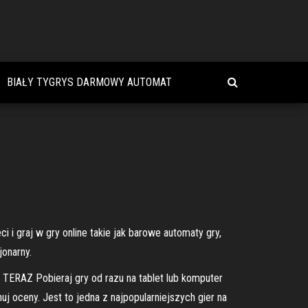
BIAŁY TYGRYS DARMOWY AUTOMAT
 i graj w gry online takie jak barowe automaty gry,
onarny.
TERAZ Pobieraj gry od razu na tablet lub komputer
j oceny. Jest to jedna z najpopularniejszych gier na