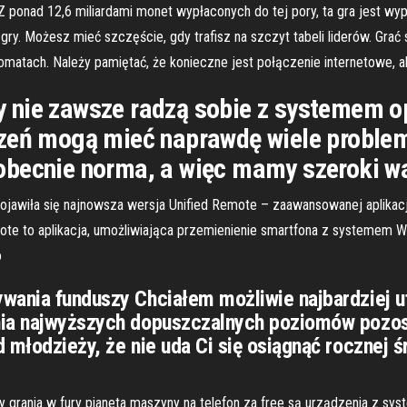
ponad 12,6 miliardami monet wypłaconych do tej pory, ta gra jest wyp
 gry. Możesz mieć szczęście, gdy trafisz na szczyt tabeli liderów. Grać
matach. Należy pamiętać, że konieczne jest połączenie internetowe, a
 nie zawsze radzą sobie z systemem o
dzeń mogą mieć naprawdę wiele probl
obecnie norma, a więc mamy szeroki w
awiła się najnowsza wersja Unified Remote – zaawansowanej aplikacji 
te to aplikacja, umożliwiająca przemienienie smartfona z systemem W
o
wania funduszy Chciałem możliwie najbardziej ut
nia najwyższych dopuszczalnych poziomów pozo
 młodzieży, że nie uda Ci się osiągnąć rocznej śr
y grania w fury pianeta maszyny na telefon za free są urządzenia z s