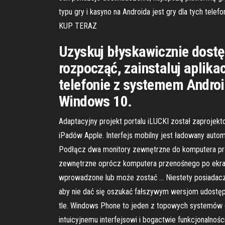
typu gry i kasyno na Androida jest gry dla tych tel
KUP TERAZ
Uzyskuj błyskawicznie dostę
rozpocząć, zainstaluj aplik
telefonie z systemem Androi
Windows 10.
Adaptacyjny projekt portalu iLUCKI został zaproje
iPadów Apple. Interfejs mobilny jest ładowany aut
Podłącz dwa monitory zewnętrzne do komputera prz
zewnętrzne oprócz komputera przenośnego po ekranie
wprowadzone lub może zostać … Niestety posiadacz
aby nie dać się oszukać fałszywym wersjom udostęp
tle. Windows Phone to jeden z topowych systemów o
intuicyjnemu interfejsowi i bogactwie funkcjonalnoś