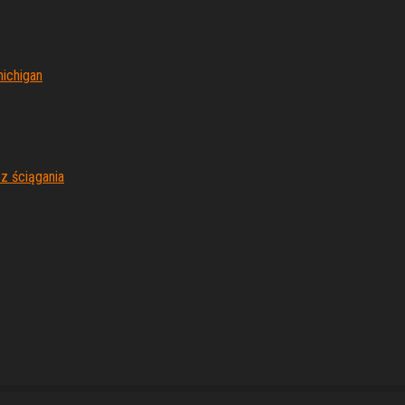
michigan
z ściągania